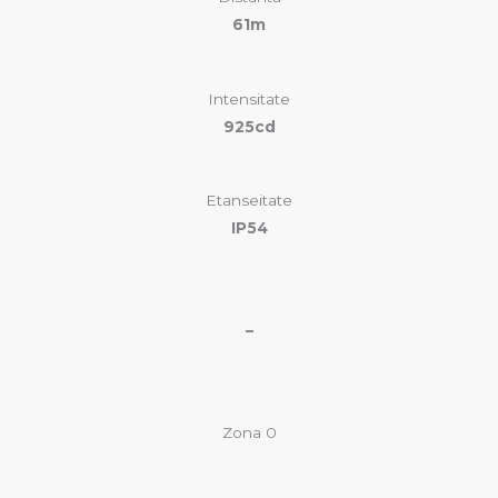
61m
Intensitate
925cd
Etanseitate
IP54
–
Zona 0