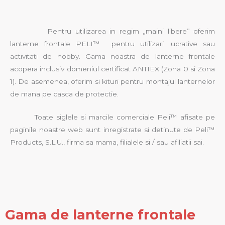
Pentru utilizarea in regim „maini libere” oferim
lanterne frontale PELI™ pentru utilizari lucrative sau
activitati de hobby. Gama noastra de lanterne frontale
acopera inclusiv domeniul certificat ANTIEX (Zona 0 si Zona
1). De asemenea, oferim si kituri pentru montajul lanternelor
de mana pe casca de protectie.
Toate siglele si marcile comerciale Peli™ afisate pe
paginile noastre web sunt inregistrate si detinute de Peli™
Products, S.L.U., firma sa mama, filialele si / sau afiliatii sai.
Gama de lanterne frontale