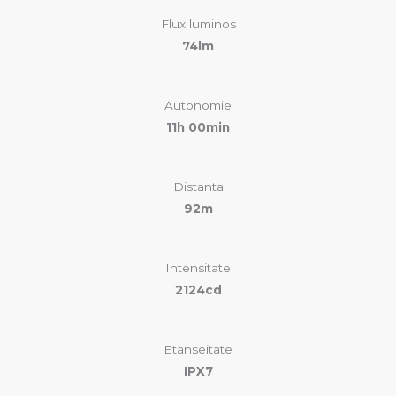
Flux luminos
74lm
Autonomie
11h 00min
Distanta
92m
Intensitate
2124cd
Etanseitate
IPX7