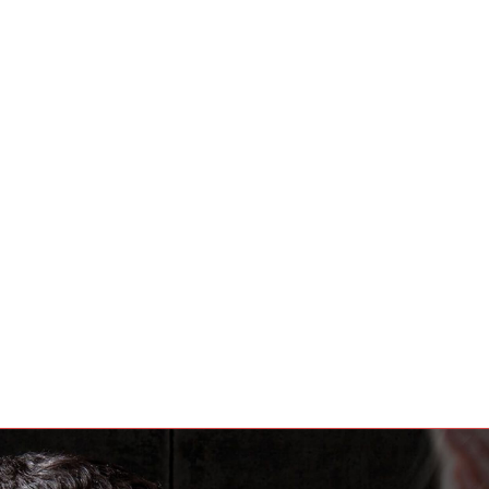
‏‏‎ ‎