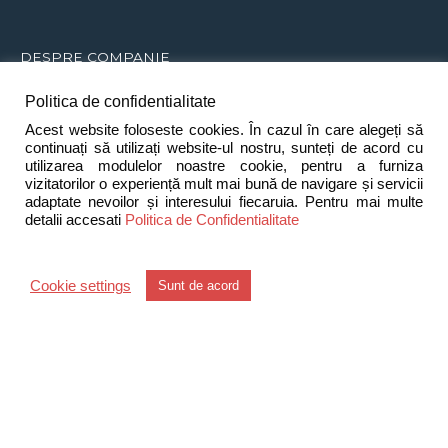
DESPRE COMPANIE
Sprinter
2000 SA
este o companie romaneasca din
Politica de confidentialitate
Brasov infiintata in anul 1994 si specializata in activitatea de
Acest website foloseste cookies. În cazul în care alegeți să
distributie a bateriilor primare si reincarcabile, a sistemelor
continuați să utilizați website-ul nostru, sunteți de acord cu
utilizarea modulelor noastre cookie, pentru a furniza
electro-alimentare (acumulatori, incarcatoare, invertoare,
vizitatorilor o experiență mult mai bună de navigare și servicii
UPS-uri, generatoare), lanternelor profesionale (ATEX,
adaptate nevoilor și interesului fiecaruia. Pentru mai multe
detalii accesati
Politica de Confidentialitate
tactice, subacvatice), lanternelor hobby, mijloacelor de
mobilitate urbana (trotinete si biciclete electrice) si a unei
game largi de produse pentru intretinerea autovehiculelor.
Cookie settings
Sunt de acord
De asemenea, compania noastra produce corpuri de
iluminat, acumulatori pentru statii de emisie-receptie,
precum si diverse ansambluri de baterii si acumulatori
conform specificatiilor clientilor nostri.