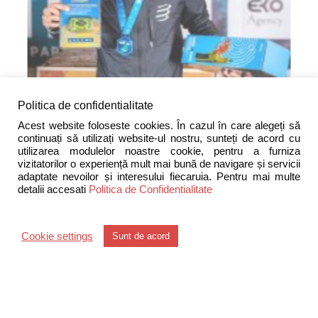
Politica de confidentialitate
Acest website foloseste cookies. În cazul în care alegeți să
continuați să utilizați website-ul nostru, sunteți de acord cu
utilizarea modulelor noastre cookie, pentru a furniza
vizitatorilor o experiență mult mai bună de navigare și servicii
adaptate nevoilor și interesului fiecaruia. Pentru mai multe
detalii accesati
Politica de Confidentialitate
DESPRE COMPANIE
Sprinter
2000 SA
este o companie romaneasca din
Cookie settings
Sunt de acord
Brasov infiintata in anul 1994 si specializata in activitatea de
distributie a bateriilor primare si reincarcabile, a sistemelor
electro-alimentare (acumulatori, incarcatoare, invertoare,
UPS-uri, generatoare), lanternelor profesionale (ATEX,