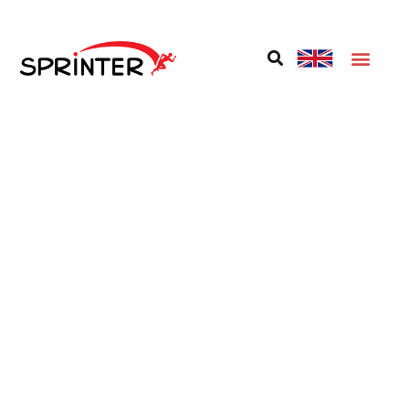
‏‏‎ ‎