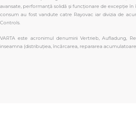
avansate, performanță solidă și funcționare de excepție în î
consum au fost vandute catre Rayovac iar divizia de acu
Controls.
VARTA este acronimul denumirii Vertrieb, Aufladung, R
inseamna (distribuţiea, încărcarea, repararea acumulatoarel