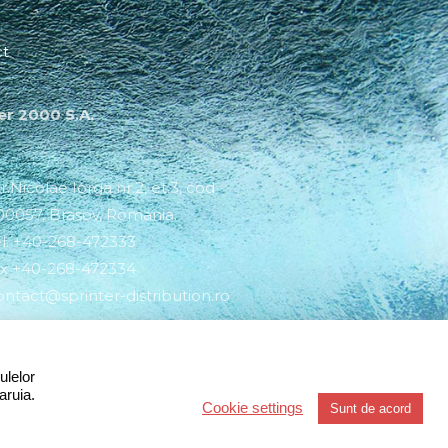
ct
er 2000 S.A.
r.Nicolae Iorga nr.2, et.3, cod
00057, Brasov, Romania.
el. +40-268-472333
ax +40-268-472334
ontact@sprinter-distribution.ro
ulelor
aruia.
Cookie settings
Sunt de acord