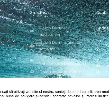
Structura
Conta
Divizia Distributie
Sprint
traditionala
Divizia Distritributie key
St
account
5
Divizia Distributie
t
consumatori profesionisti
f
Divizia de comert online
c
uați să utilizați website-ul nostru, sunteți de acord cu utilizarea mod
mai bună de navigare și servicii adaptate nevoilor și interesului fiec