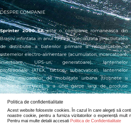
DESPRE COMPANIE
Sprinter
2000 SA
este o companie romaneasca din
Brasov infiintata in anul 1994 si specializata in activitatea
de distributie a bateriilor primare si reincarcabile, a
sistemelor electro-alimentare (acumulatori, incarcatoare,
invertoare, UPS-uri, generatoare), lanternelor
profesionale (ATEX, tactice, subacvatice), lanternelor
hobby, mijloacelor de mobilitate urbana (trotinete si
biciclete electrice) si a unei game largi de produse
pentru intretinerea autovehiculelor. De asemenea,
compania noastra produce corpuri de iluminat,
Politica de confidentialitate
acumulatori pentru statii de emisie-receptie, precum si
Acest website foloseste cookies. În cazul în care alegeți să contin
noastre cookie, pentru a furniza vizitatorilor o experiență mult 
diverse ansambluri de baterii si acumulatori conform
Pentru mai multe detalii accesati
Politica de Confidentialitate
specificatiilor clientilor nostri.