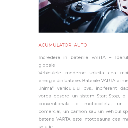
ACUMULATORI AUTO
Incredere in bateriile VARTA – liderul
globale
Vehiculele moderne solicita cea ma
energie din baterie. Bateriile VARTA ali
„inima” vehiculului dvs., indiferent da
vorba despre un sistem Start-Stop, o
conventionala, o motocicleta, un v
comercial, un camion sau un vehicul spo
baterie VARTA este intotdeauna cea m
solutie.