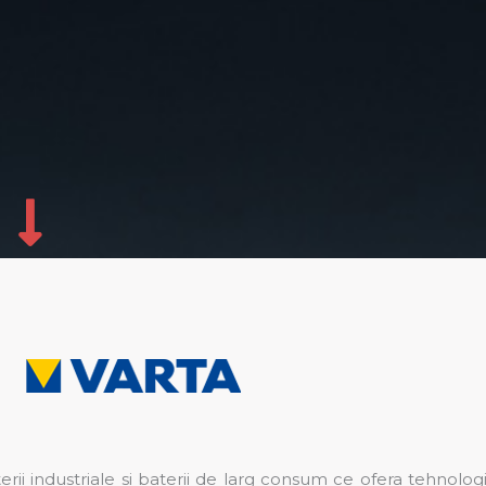
i industriale si baterii de larg consum ce ofera tehnologi