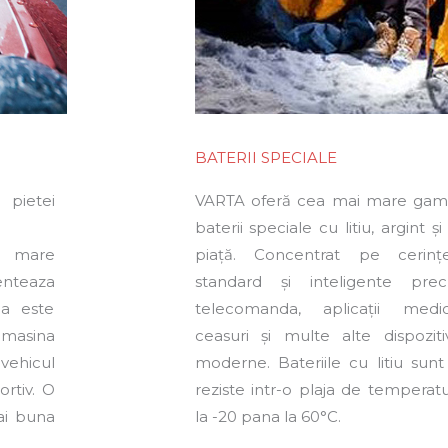
BATERII SPECIALE
 pietei
VARTA oferă cea mai mare ga
baterii speciale cu litiu, argint ș
i mare
piață. Concentrat pe cerințel
menteaza
standard și inteligente pr
ca este
telecomanda, aplicații medi
 masina
ceasuri și multe alte dispoziti
ehicul
moderne. Bateriile cu litiu sun
rtiv. O
reziste intr-o plaja de temperat
ai buna
la -20 pana la 60°C.