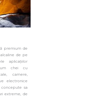
mă premium de
i alcaline de pe
e aplicațiilor
ecum chei cu
cale, camere,
ve electronice
t concepute sa
uri extreme, de