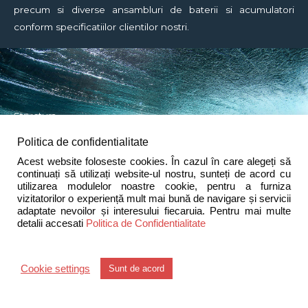
precum si diverse ansambluri de baterii si acumulatori
conform specificatiilor clientilor nostri.
Structura
Politica de confidentialitate
Divizia Distributie traditionala
Acest website foloseste cookies. În cazul în care alegeți să
Divizia Distritributie key account
continuați să utilizați website-ul nostru, sunteți de acord cu
Divizia Distributie consumatori profesionisti
utilizarea modulelor noastre cookie, pentru a furniza
vizitatorilor o experiență mult mai bună de navigare și servicii
Divizia de comert online
adaptate nevoilor și interesului fiecaruia. Pentru mai multe
detalii accesati
Politica de Confidentialitate
Contact
Cookie settings
Sunt de acord
Sprinter 2000 S.A.