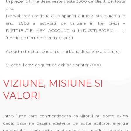
In prezent, firma deserveste peste 3500 de clienti din toata
tara.
Dezvoltarea continua a companiei a impus structurarea in
anul 2003 a activitatii de vanzare in trei divizii –
DISTRIBUTIE, KEY ACCOUNT si INDUSTRIE/OEM – in
functie de tipul de clienti deserviti.
Aceasta structura asigura o mai buna deservire a clientilor.
Succesul este asigurat de echipa Sprinter 2000.
VIZIUNE, MISIUNE SI
VALORI
Intr-o lume care constientizeaza ca viitorul nu poate exista
decat daca ne bazam existenta pe sustenabilitate, energia
regenerabila care este prietenoasa cu mediul, devine o