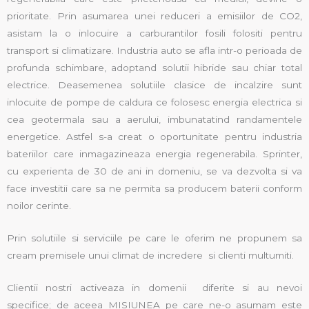
prioritate. Prin asumarea unei reduceri a emisiilor de CO2,
asistam la o inlocuire a carburantilor fosili folositi pentru
transport si climatizare. Industria auto se afla intr-o perioada de
profunda schimbare, adoptand solutii hibride sau chiar total
electrice. Deasemenea solutiile clasice de incalzire sunt
inlocuite de pompe de caldura ce folosesc energia electrica si
cea geotermala sau a aerului, imbunatatind randamentele
energetice. Astfel s-a creat o oportunitate pentru industria
bateriilor care inmagazineaza energia regenerabila. Sprinter,
cu experienta de 30 de ani in domeniu, se va dezvolta si va
face investitii care sa ne permita sa producem baterii conform
noilor cerinte.
Prin solutiile si serviciile pe care le oferim ne propunem sa
cream premisele unui climat de incredere si clienti multumiti.
Clientii nostri activeaza in domenii diferite si au nevoi
specifice; de aceea MISIUNEA pe care ne-o asumam este