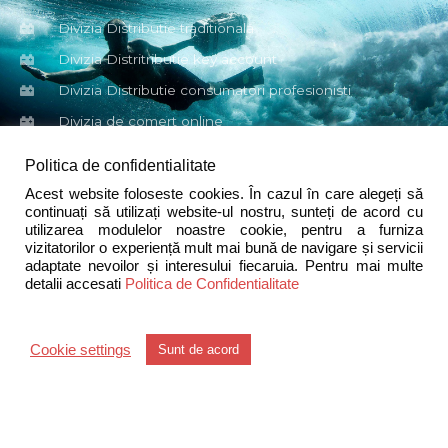
Divizia Distributie traditionala
Divizia Distritributie key account
Divizia Distributie consumatori profesionisti
Divizia de comert online
Politica de confidentialitate
Contact
Acest website foloseste cookies. În cazul în care alegeți să
continuați să utilizați website-ul nostru, sunteți de acord cu
utilizarea modulelor noastre cookie, pentru a furniza
Sprinter 2000 S.A.
vizitatorilor o experiență mult mai bună de navigare și servicii
adaptate nevoilor și interesului fiecaruia. Pentru mai multe
detalii accesati
Politica de Confidentialitate
Str.Nicolae Iorga nr.2, et.3, cod 500057, Brasov,
Romania.
Cookie settings
Sunt de acord
tel. +40-268-472333
fax +40-268-472334
contact@sprinter-distribution.ro