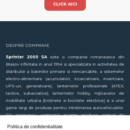
CLICK AICI
DESPRE COMPANIE
Sprinter
2000 SA
este o companie romaneasca din
Brasov infiintata in anul 1994 si specializata in activitatea de
distributie a bateriilor primare si reincarcabile, a sistemelor
electro-alimentare (acumulatori, incarcatoare, invertoare,
UPS-uri, generatoare), lanternelor profesionale (ATEX,
tactice, subacvatice), lanternelor hobby, mijloacelor de
mobilitate urbana (trotinete si biciclete electrice) si a unei
game largi de produse pentru intretinerea autovehiculelor.
De asemenea, compania noastra produce corpuri de
iluminat, acumulatori pentru statii de emisie-receptie,
Politica de confidentialitate
precum si diverse ansambluri de baterii si acumulatori