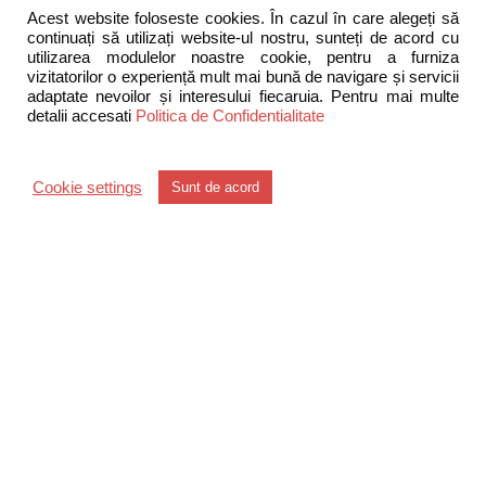
Acest website foloseste cookies. În cazul în care alegeți să
conform specificatiilor clientilor nostri.
continuați să utilizați website-ul nostru, sunteți de acord cu
utilizarea modulelor noastre cookie, pentru a furniza
vizitatorilor o experiență mult mai bună de navigare și servicii
adaptate nevoilor și interesului fiecaruia. Pentru mai multe
detalii accesati
Politica de Confidentialitate
Structura
Cookie settings
Sunt de acord
Divizia Distributie traditionala
Divizia Distritributie key account
Divizia Distributie consumatori profesionisti
Divizia de comert online
Contact
Sprinter 2000 S.A.