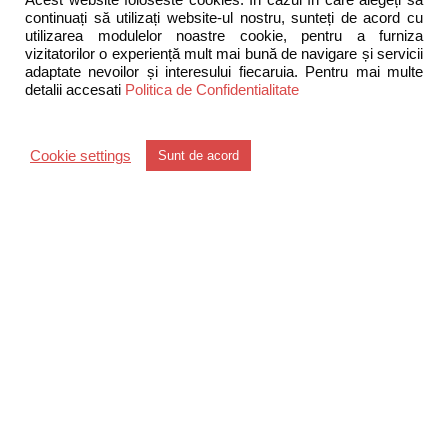
Acest website foloseste cookies. În cazul în care alegeți să
mobilitate urbana (trotinete si biciclete electrice) si a unei
continuați să utilizați website-ul nostru, sunteți de acord cu
utilizarea modulelor noastre cookie, pentru a furniza
game largi de produse pentru intretinerea autovehiculelor.
vizitatorilor o experiență mult mai bună de navigare și servicii
De asemenea, compania noastra produce corpuri de
adaptate nevoilor și interesului fiecaruia. Pentru mai multe
iluminat, acumulatori pentru statii de emisie-receptie,
detalii accesati
Politica de Confidentialitate
precum si diverse ansambluri de baterii si acumulatori
conform specificatiilor clientilor nostri.
Cookie settings
Sunt de acord
Structura
Divizia Distributie traditionala
Divizia Distritributie key account
Divizia Distributie consumatori profesionisti
Divizia de comert online