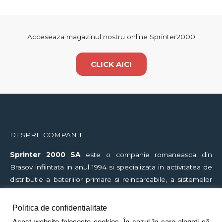
Acceseaza magazinul nostru online Sprinter2000
CLICK AICI
DESPRE COMPANIE
Sprinter
2000 SA
este o companie romaneasca din
Brasov infiintata in anul 1994 si specializata in activitatea de
distributie a bateriilor primare si reincarcabile, a sistemelor
electro-alimentare (acumulatori, incarcatoare, invertoare,
UPS-uri, generatoare), lanternelor profesionale (ATEX,
Politica de confidentialitate
tactice, subacvatice), lanternelor hobby, mijloacelor de